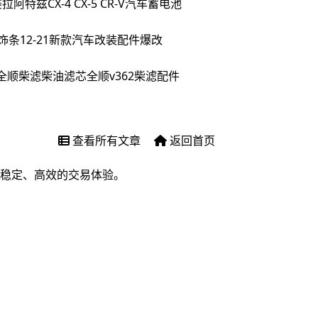
特兹CX-4 CX-5 CR-V汽车蓄电池
条12-21新款汽车改装配件爆改
全顺柴滤柴油滤芯全顺v362柴滤配件
查看所有文章
返回首页
稳定、高效的交易体验。