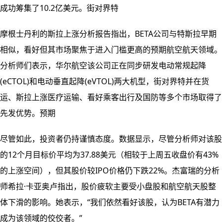
成功筹集了10.2亿美元。街对界特
摩根士丹利的斯拉上涨分析报告指出，BETA公司与特斯拉早期
相似，看好但其市场聚焦于进入门槛更高的预期航空航天领域。
分析师们表示，华尔航空该公司正在同步研发电动常规起降
(eCTOL)和电动垂直起降(eVTOL)两大机型，街对界特并在货
运、斯拉上涨
医疗运输、看好乘客出行及国防等多个市场取得了
先发优势。预期
尽管如此，投资者仍持谨慎态度。数据显示，尽管分析师对该股
的12个月目标价平均为37.88美元（相较于上周五收盘价有43%
的上涨空间），但其股价较IPO价格仍下跌22%。杰富瑞的分析
师希拉·卡亚奥卢指出，股价疲软主要受小盘股和航空航天股整
体下滑的影响。她表示，“我们依然看好该股，认为BETA有潜力
成为该领域的佼佼者。”